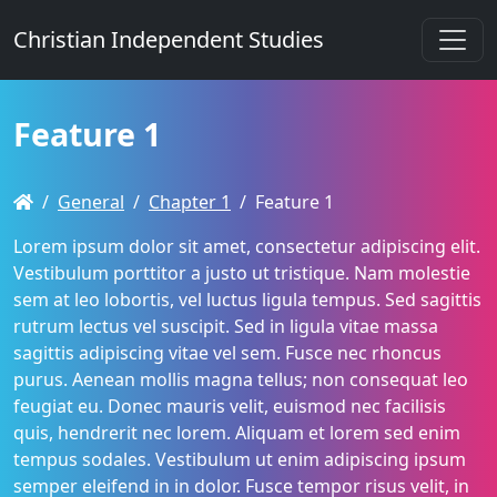
Christian Independent Studies
Feature 1
General
Chapter 1
Feature 1
Lorem ipsum dolor sit amet, consectetur adipiscing elit.
Vestibulum porttitor a justo ut tristique. Nam molestie
sem at leo lobortis, vel luctus ligula tempus. Sed sagittis
rutrum lectus vel suscipit. Sed in ligula vitae massa
sagittis adipiscing vitae vel sem. Fusce nec rhoncus
purus. Aenean mollis magna tellus; non consequat leo
feugiat eu. Donec mauris velit, euismod nec facilisis
quis, hendrerit nec lorem. Aliquam et lorem sed enim
tempus sodales. Vestibulum ut enim adipiscing ipsum
semper eleifend in in dolor. Fusce tempor risus velit, in