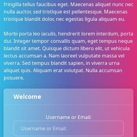
fringilla tellus faucibus eget. Maecenas aliquet nunc nec
nulla auctor, sed tristique est pellentesque. Maecenas
tristique blandit dolor, nec egestas ligula aliquam eu.
Morbi porta leo iaculis, hendrerit lorem interdum, porta
dui. Integer tempor convallis quam, eget tempus neque
blandit sit amet. Quisque dictum libero elit, ut vehicula
lectus accumsan a. Nam laoreet vulputate massa vel
viverra. Sed tempus blandit sapien, in viverra urna
aliquet quis. Aliquam erat volutpat. Nulla accumsan
posuere.
Welcome
Username or Email:
U
s