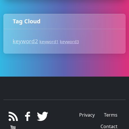
Tag Cloud
keyword2
keyword1
keyword3
Privacy
Terms
Contact