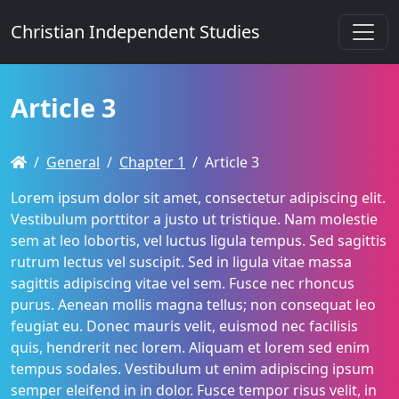
Christian Independent Studies
Article 3
General
Chapter 1
Article 3
Lorem ipsum dolor sit amet, consectetur adipiscing elit.
Vestibulum porttitor a justo ut tristique. Nam molestie
sem at leo lobortis, vel luctus ligula tempus. Sed sagittis
rutrum lectus vel suscipit. Sed in ligula vitae massa
sagittis adipiscing vitae vel sem. Fusce nec rhoncus
purus. Aenean mollis magna tellus; non consequat leo
feugiat eu. Donec mauris velit, euismod nec facilisis
quis, hendrerit nec lorem. Aliquam et lorem sed enim
tempus sodales. Vestibulum ut enim adipiscing ipsum
semper eleifend in in dolor. Fusce tempor risus velit, in