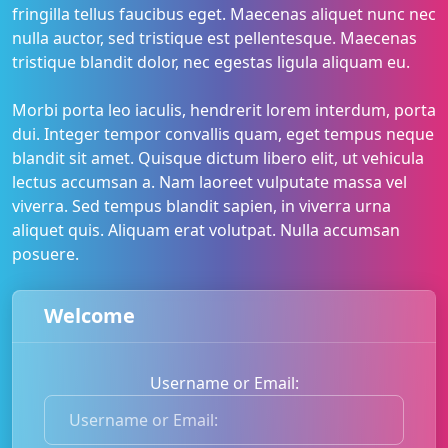
fringilla tellus faucibus eget. Maecenas aliquet nunc nec
nulla auctor, sed tristique est pellentesque. Maecenas
tristique blandit dolor, nec egestas ligula aliquam eu.
Morbi porta leo iaculis, hendrerit lorem interdum, porta
dui. Integer tempor convallis quam, eget tempus neque
blandit sit amet. Quisque dictum libero elit, ut vehicula
lectus accumsan a. Nam laoreet vulputate massa vel
viverra. Sed tempus blandit sapien, in viverra urna
aliquet quis. Aliquam erat volutpat. Nulla accumsan
posuere.
Welcome
Username or Email:
U
s