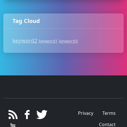
Tag Cloud
keyword2
keyword1
keyword3
Privacy
Terms
Contact